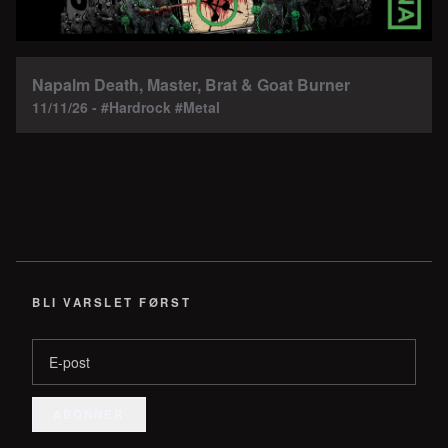
Napalm Death, Master, Brat & Goat Burner
11/11/26 - #Hardrock #Metal
BLI VARSLET FØRST
E-post
ABONNER