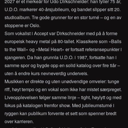
2027 er et merkeår for Udo Dirkschneider: han fyller 75 år,
U.D.O. markerer 40-årsjubileum, og bandet slipper sitt 20.
studioalbum. Tre gode grunner for en stor turné – og en av
stoppene er Oslo.
Som vokalist i Accept var Dirkschneider med på å forme
europeisk heavy metal på 80-tallet. Klassikere som «Balls
to the Wall» og «Metal Heart» er fortsatt referansepunkter i
sjangeren. Da han grunnla U.D.O. i 1987, fortsatte han i
samme spor og bygde opp en solid katalog over fire tiår –
uten å endre kurs nevneverdig underveis.
Musikken er direkte og uten unødvendige omveier: tunge
riff, høyt tempo og en vokal som ikke har mistet særpreget.
Liveopplevelsen følger samme linje – tight, høylytt og med
fokus på katalogen fremfor show. Med jubileumsturné i
ryggen kan publikum forvente et sett som spenner bredt
over karrieren.