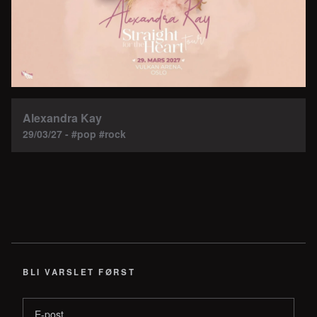
Alexandra Kay
29/03/27 - #pop #rock
BLI VARSLET FØRST
E-post