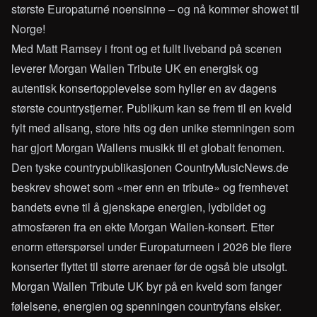
største Europaturné noensinne – og nå kommer showet til
Norge!
Med Matt Ramsey i front og et fullt liveband på scenen
leverer Morgan Wallen Tribute UK en energisk og
autentisk konsertopplevelse som hyller en av dagens
største countrystjerner. Publikum kan se frem til en kveld
fylt med allsang, store hits og den unike stemningen som
har gjort Morgan Wallens musikk til et globalt fenomen.
Den tyske countrypublikasjonen CountryMusicNews.de
beskrev showet som «mer enn en tribute» og fremhevet
bandets evne til å gjenskape energien, lydbildet og
atmosfæren fra en ekte Morgan Wallen-konsert. Etter
enorm etterspørsel under Europaturneen i 2026 ble flere
konserter flyttet til større arenaer før de også ble utsolgt.
Morgan Wallen Tribute UK byr på en kveld som fanger
følelsene, energien og spenningen countryfans elsker.