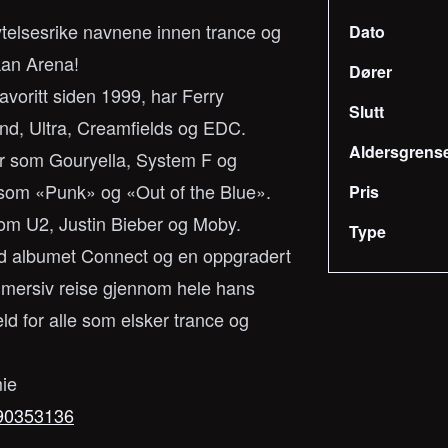
ytelsesrike navnene innen trance og
Dato
kan Arena!
Dører
voritt siden 1999, har Ferry
Slutt
nd, Ultra, Creamfields og EDC.
Aldersgrens
er som Gouryella, System F og
 som «Punk» og «Out of the Blue».
Pris
om U2, Justin Bieber og Moby.
Type
 med albumet Connect og en oppgradert
mmersiv reise gjennom hele hans
ld for alle som elsker trance og
mie
590353136