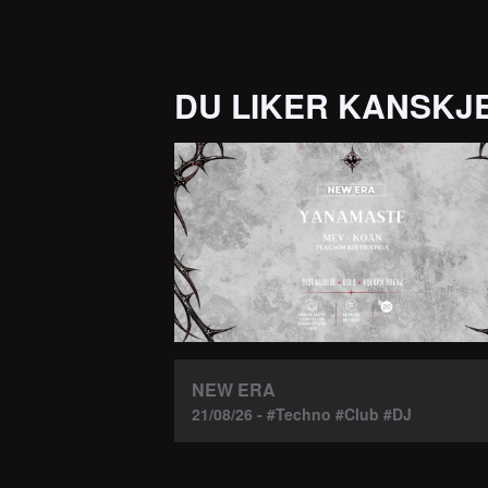
DU LIKER KANSKJ
NEW ERA
21/08/26 - #Techno #Club #DJ