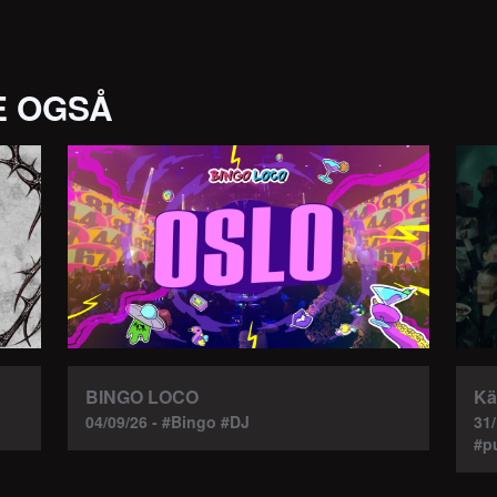
E OGSÅ
BINGO LOCO
Kä
04/09/26 - #Bingo #DJ
31/
#p