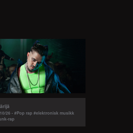
ärijä
10/26 - #Pop rap #elektronisk musikk
unk-rap