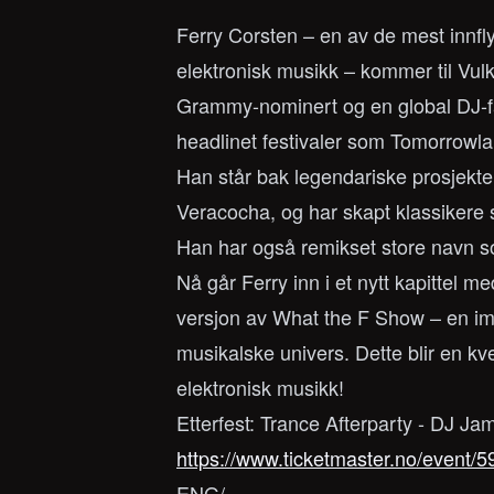
Ferry Corsten – en av de mest innfl
elektronisk musikk – kommer til Vul
Grammy-nominert og en global DJ-fa
headlinet festivaler som Tomorrowla
Han står bak legendariske prosjekt
Veracocha, og har skapt klassikere
Han har også remikset store navn s
Nå går Ferry inn i et nytt kapittel
versjon av What the F Show – en i
musikalske univers. Dette blir en kve
elektronisk musikk!
Etterfest: Trance Afterparty - DJ Ja
https://www.ticketmaster.no/event/
ENG/