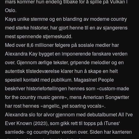
mars kommer hun endelig tilbake for å spille på Vulkan i
Oslo.
Kays unike stemme og en blanding av moderne country
med sterke historier, har gjort henne til en av sjangerens
mest spennende stjerneskudd.
Med over 8,6 millioner følgere på sosiale medier har
Alexandra Kay bygget en imponerende fanskare verden
over. Gjennom ærlige tekster, gripende melodier og en
autentisk tilstedeværelse klarer hun å skape en helt
spesiell kontakt med publikum. Magasinet People
beskriver historiefortellingen hennes som «custom-made
for the country music genre», mens American Songwriter
har rost hennes «angelic, yet soaring vocals».
Alexandra slo for alvor gjennom med debutalbumet All I've
Ever Known (2023), som gikk rett til topps på iTunes'
samlede- og countrylister verden over. Siden har karrieren