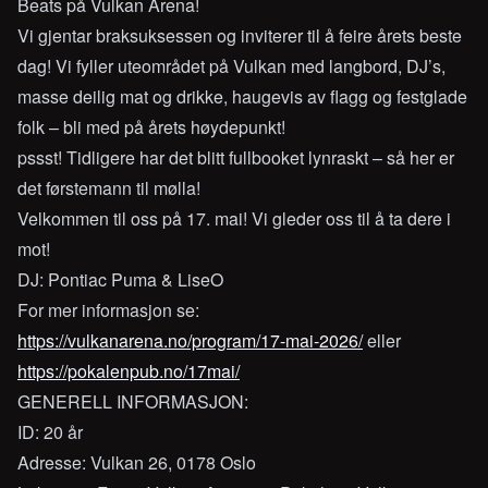
Beats på Vulkan Arena!
Vi gjentar braksuksessen og inviterer til å feire årets beste
dag! Vi fyller uteområdet på Vulkan med langbord, DJ’s,
masse deilig mat og drikke, haugevis av flagg og festglade
folk – bli med på årets høydepunkt!
pssst! Tidligere har det blitt fullbooket lynraskt – så her er
det førstemann til mølla!
Velkommen til oss på 17. mai! Vi gleder oss til å ta dere i
mot!
DJ: Pontiac Puma & LiseO
For mer informasjon se:
https://vulkanarena.no/program/17-mai-2026/
eller
https://pokalenpub.no/17mai/
GENERELL INFORMASJON:
ID: 20 år
Adresse: Vulkan 26, 0178 Oslo